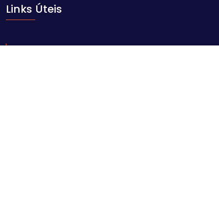
Links Úteis
Início
Sobre nós
Blog
Contacto
Contacte-nos
Av. Ahmed Sekou Touré nr. 1452, Maputo
geral@comarpforum.com
+258 84 06 59 414