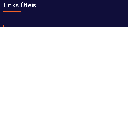
Links Úteis
Início
Sobre nós
Blog
Contacto
Contacte-nos
Av. Ahmed Sekou Touré nr. 1452, Maputo
geral@comarpforum.com
+258 84 06 59 414