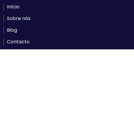
Início
Sobre nós
Blog
Contacto
Contacte-nos
Av. Ahmed Sekou Touré nr. 1452, Maputo
geral@comarpforum.com
+258 84 06 59 414
Seg - Sexta: 08:00 - 17:00