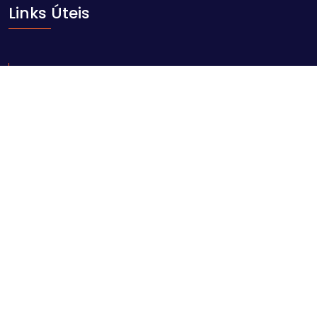
Links Úteis
Início
Sobre nós
Blog
Contacto
Contacte-nos
Av. Ahmed Sekou Touré nr. 1452, Maputo
geral@comarpforum.com
+258 84 06 59 414