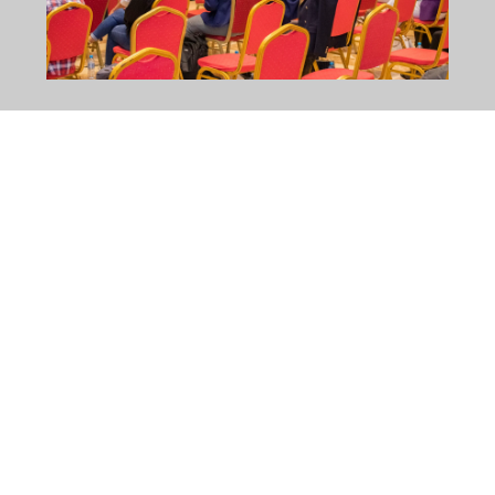
WSLETTER
tícias e conferências.
Links Úteis
C
Início