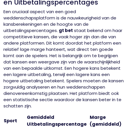
en Uitbetalingspercentages
Een cruciaal aspect van een goed
weddenschapsplatform is de nauwkeurigheid van de
kansberekeningen en de hoogte van de
uitbetalingspercentages.
gt bet
staat bekend om haar
competitieve kansen, die vaak hoger zijn dan die van
andere platformen. Dit komt doordat het platform een
relatief lage marge hanteert, wat direct ten goede
komt aan de spelers. Het is belangrijk om te begrijpen
dat kansen een weergave zijn van de waarschijnlijkheid
van een bepaalde uitkomst. Een hogere kans betekent
een lagere uitbetaling, terwijl een lagere kans een
hogere uitbetaling betekent. Spelers moeten de kansen
zorgvuldig analyseren en hun weddenschappen
dienovereenkomstig plaatsen. Het platform biedt ook
een statistische sectie waardoor de kansen beter in te
schatten zijn.
Gemiddeld
Marge
Sport
Uitbetalingspercentage
(gemiddeld)