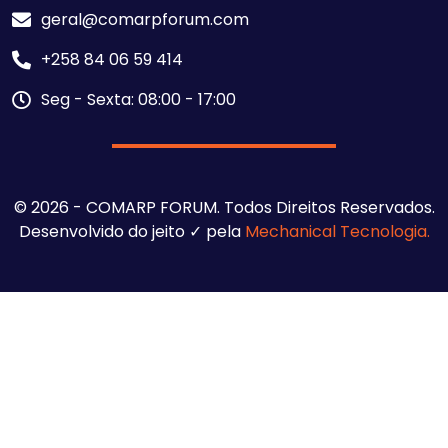
geral@comarpforum.com
+258 84 06 59 414
Seg - Sexta: 08:00 - 17:00
© 2026 - COMARP FORUM. Todos Direitos Reservados.
Desenvolvido do jeito ✓ pela
Mechanical Tecnologia.