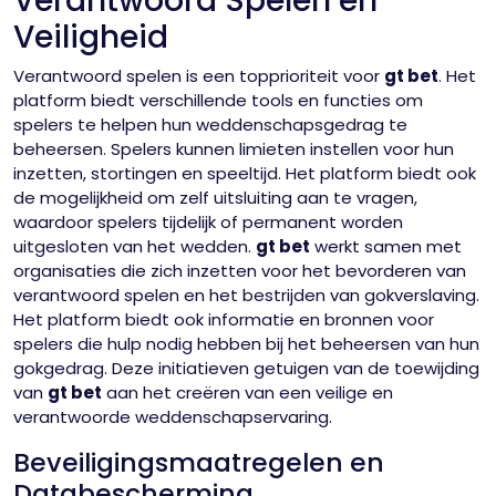
Verantwoord Spelen en
Veiligheid
Verantwoord spelen is een topprioriteit voor
gt bet
. Het
platform biedt verschillende tools en functies om
spelers te helpen hun weddenschapsgedrag te
beheersen. Spelers kunnen limieten instellen voor hun
inzetten, stortingen en speeltijd. Het platform biedt ook
de mogelijkheid om zelf uitsluiting aan te vragen,
waardoor spelers tijdelijk of permanent worden
uitgesloten van het wedden.
gt bet
werkt samen met
organisaties die zich inzetten voor het bevorderen van
verantwoord spelen en het bestrijden van gokverslaving.
Het platform biedt ook informatie en bronnen voor
spelers die hulp nodig hebben bij het beheersen van hun
gokgedrag. Deze initiatieven getuigen van de toewijding
van
gt bet
aan het creëren van een veilige en
verantwoorde weddenschapservaring.
Beveiligingsmaatregelen en
Databescherming