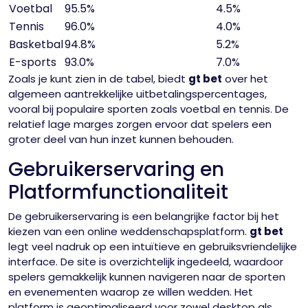
Voetbal
95.5%
4.5%
Tennis
96.0%
4.0%
Basketbal
94.8%
5.2%
E-sports
93.0%
7.0%
Zoals je kunt zien in de tabel, biedt
gt bet
over het
algemeen aantrekkelijke uitbetalingspercentages,
vooral bij populaire sporten zoals voetbal en tennis. De
relatief lage marges zorgen ervoor dat spelers een
groter deel van hun inzet kunnen behouden.
Gebruikerservaring en
Platformfunctionaliteit
De gebruikerservaring is een belangrijke factor bij het
kiezen van een online weddenschapsplatform.
gt bet
legt veel nadruk op een intuïtieve en gebruiksvriendelijke
interface. De site is overzichtelijk ingedeeld, waardoor
spelers gemakkelijk kunnen navigeren naar de sporten
en evenementen waarop ze willen wedden. Het
platform is geoptimaliseerd voor zowel desktop als