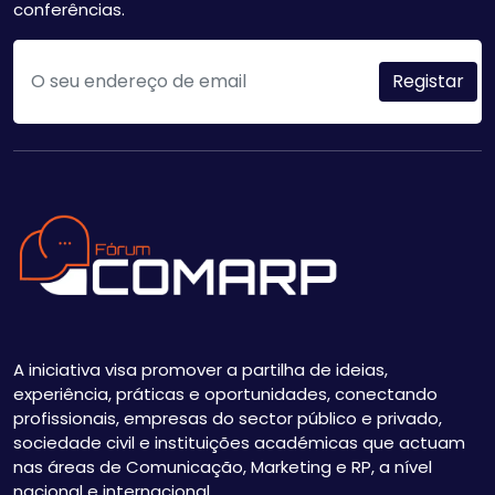
conferências.
A iniciativa visa promover a partilha de ideias,
experiência, práticas e oportunidades, conectando
profissionais, empresas do sector público e privado,
sociedade civil e instituições académicas que actuam
nas áreas de Comunicação, Marketing e RP, a nível
nacional e internacional.