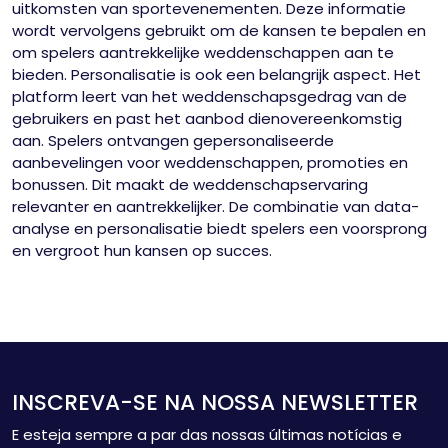
uitkomsten van sportevenementen. Deze informatie
wordt vervolgens gebruikt om de kansen te bepalen en
om spelers aantrekkelijke weddenschappen aan te
bieden. Personalisatie is ook een belangrijk aspect. Het
platform leert van het weddenschapsgedrag van de
gebruikers en past het aanbod dienovereenkomstig
aan. Spelers ontvangen gepersonaliseerde
aanbevelingen voor weddenschappen, promoties en
bonussen. Dit maakt de weddenschapservaring
relevanter en aantrekkelijker. De combinatie van data-
analyse en personalisatie biedt spelers een voorsprong
en vergroot hun kansen op succes.
INSCREVA-SE NA NOSSA NEWSLETTER
E esteja sempre a par das nossas últimas notícias e