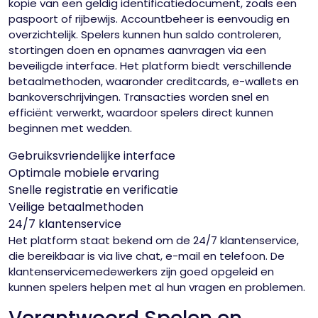
kopie van een geldig identificatiedocument, zoals een
paspoort of rijbewijs. Accountbeheer is eenvoudig en
overzichtelijk. Spelers kunnen hun saldo controleren,
stortingen doen en opnames aanvragen via een
beveiligde interface. Het platform biedt verschillende
betaalmethoden, waaronder creditcards, e-wallets en
bankoverschrijvingen. Transacties worden snel en
efficiënt verwerkt, waardoor spelers direct kunnen
beginnen met wedden.
Gebruiksvriendelijke interface
Optimale mobiele ervaring
Snelle registratie en verificatie
Veilige betaalmethoden
24/7 klantenservice
Het platform staat bekend om de 24/7 klantenservice,
die bereikbaar is via live chat, e-mail en telefoon. De
klantenservicemedewerkers zijn goed opgeleid en
kunnen spelers helpen met al hun vragen en problemen.