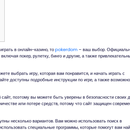
играть в онлайн-казино, то
pokerdom
– ваш выбор. Официаль
включая покер, рулетку, бинго и другие, а также привлекательн
те выбрать игру, которая вам понравится, и начать играть с
сайте доступны подробные инструкции по игре, а также возможн
сайт, поэтому вы можете быть уверены в безопасности своих 
ничестве или потере средств, потому что сайт защищен соврем
упны несколько вариантов. Вам можно использовать поиск в
 использовать специальные программы, которые помогут вам на