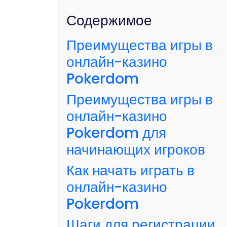
Содержимое
Преимущества игры в
онлайн-казино
Pokerdom
Преимущества игры в
онлайн-казино
Pokerdom для
начинающих игроков
Как начать играть в
онлайн-казино
Pokerdom
Шаги для регистрации