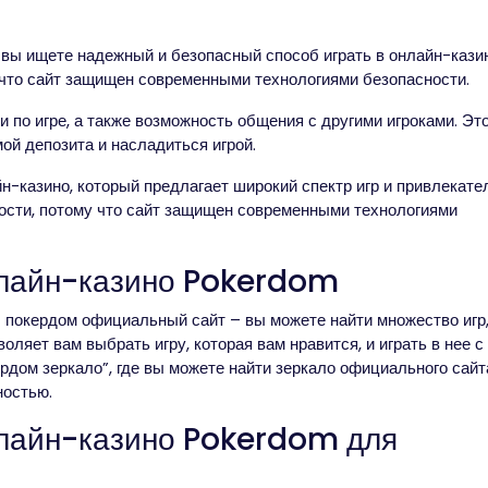
вы ищете надежный и безопасный способ играть в онлайн-кази
 что сайт защищен современными технологиями безопасности.
 по игре, а также возможность общения с другими игроками. Эт
ой депозита и насладиться игрой.
-казино, который предлагает широкий спектр игр и привлекат
ности, потому что сайт защищен современными технологиями
нлайн-казино Pokerdom
 покердом официальный сайт – вы можете найти множество игр
воляет вам выбрать игру, которая вам нравится, и играть в нее с
рдом зеркало”, где вы можете найти зеркало официального сайт
ностью.
нлайн-казино Pokerdom для