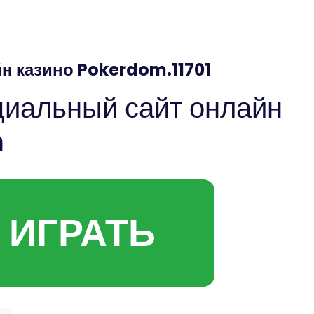
н казино Pokerdom.11701
иальный сайт онлайн
m
ИГРАТЬ