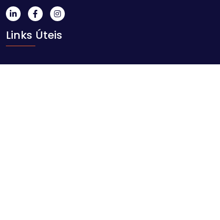
Links Úteis
Início
Sobre nós
Blog
Contacto
Contacte-nos
Av. Ahmed Sekou Touré nr. 1452, Maputo