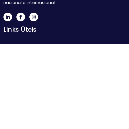
nacional e internacional.
Links Úteis
Início
Sobre nós
Blog
Contacto
Contacte-nos
Av. Ahmed Sekou Touré nr. 1452, Maputo