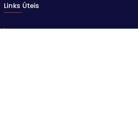
Links Úteis
Início
Sobre nós
Blog
Contacto
Contacte-nos
Av. Ahmed Sekou Touré nr. 1452, Maputo
geral@comarpforum.com
+258 84 06 59 414