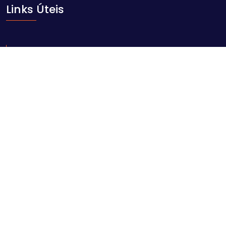
Links Úteis
Início
Sobre nós
Blog
Contacto
Contacte-nos
Av. Ahmed Sekou Touré nr. 1452, Maputo
geral@comarpforum.com
+258 84 06 59 414