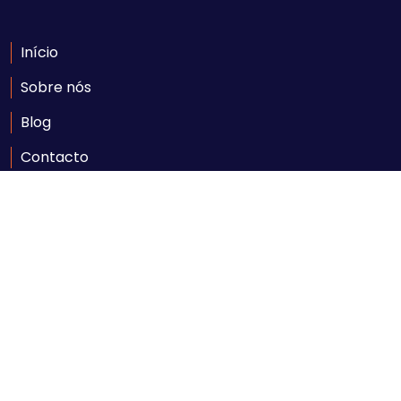
Início
Sobre nós
Blog
Contacto
Contacte-nos
Av. Ahmed Sekou Touré nr. 1452, Maputo
geral@comarpforum.com
+258 84 06 59 414
Seg - Sexta: 08:00 - 17:00