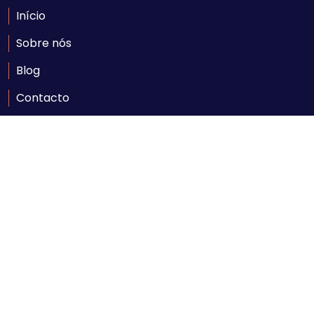
Início
Sobre nós
Blog
Contacto
Contacte-nos
Av. Ahmed Sekou Touré nr. 1452, Maputo
geral@comarpforum.com
+258 84 06 59 414
Seg - Sexta: 08:00 - 17:00