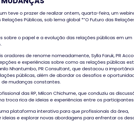
E MUDANÇAS
um teve o prazer de realizar ontem, quarta-feira, um webin
Relações Públicas, sob lema global *”O Futuro das Relaçõe
is sobre o papel e a evolução das relações públicas em um
.
is oradores de renome nomeadamente, Sylla Faruk, PR Acco
epções e experiências sobre como as relações públicas es
Danilo Nhantumbo, PR Consultant, que destacou a importânc
elações públicas, além de abordar os desafios e oportunida
e de mudanças constantes.
fissional das RP, Milcon Chichume, que conduziu as discuss
 troca rica de ideias e experiências entre os participantes
uma plataforma interativa para que profissionais da área,
ideias e explorar novas abordagens para enfrentar os des