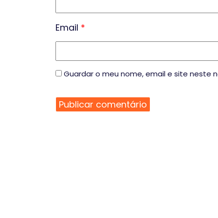
Email
*
Guardar o meu nome, email e site neste 
INSCREVA-SE NA NOSSA NE
E esteja sempre a par das nossas últimas no