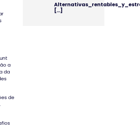
Alternativas_rentables_y_estr
[...]
ar
s
unt
tão a
ia da
des
ões de
.
afios