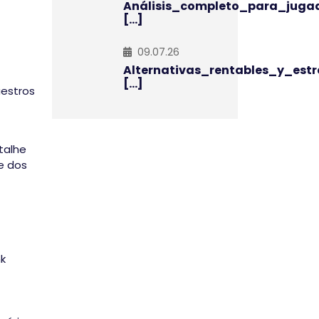
Análisis_completo_para_juga
[...]
09.07.26
Alternativas_rentables_y_estr
[...]
aestros
talhe
e dos
nk