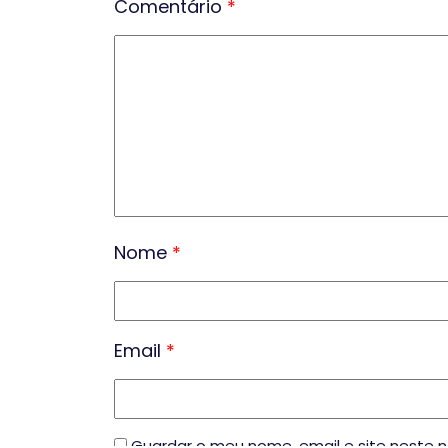
Comentário
*
Nome
*
Email
*
Guardar o meu nome, email e site neste 