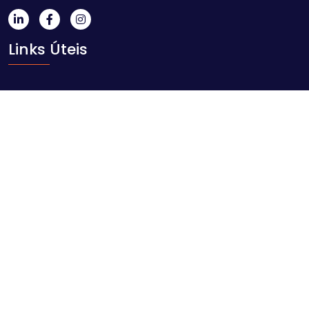
Links Úteis
Início
Sobre nós
Blog
Contacto
Contacte-nos
Av. Ahmed Sekou Touré nr. 1452, Maputo