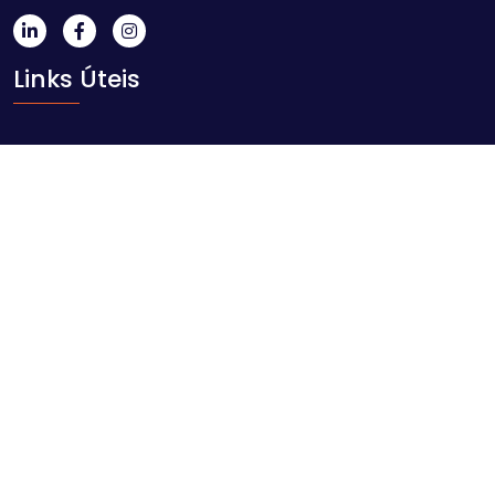
Links Úteis
Início
Sobre nós
Blog
Contacto
Contacte-nos
Av. Ahmed Sekou Touré nr. 1452, Maputo