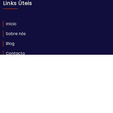
Links Úteis
Início
Sobre nós
Blog
Contacto
Contacte-nos
Av. Ahmed Sekou Touré nr. 1452, Maputo
geral@comarpforum.com
+258 84 06 59 414