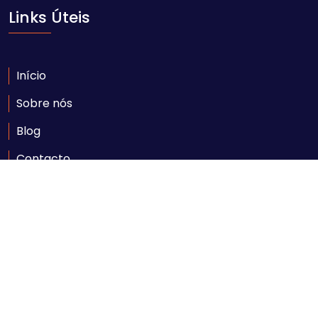
Links Úteis
Início
Sobre nós
Blog
Contacto
Contacte-nos
Av. Ahmed Sekou Touré nr. 1452, Maputo
geral@comarpforum.com
+258 84 06 59 414